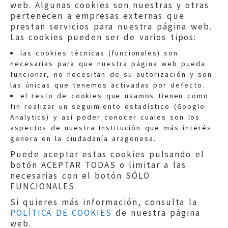
web. Algunas cookies son nuestras y otras
pertenecen a empresas externas que
prestan servicios para nuestra página web.
Las cookies pueden ser de varios tipos:
las cookies técnicas (funcionales) son
necesarias para que nuestra página web pueda
funcionar, no necesitan de su autorización y son
las únicas que tenemos activadas por defecto.
Quejas:
quejas@eljusticiadearagon.es
el resto de cookies que usamos tienen como
fin realizar un seguimiento estadístico (Google
Información general:
Analytics) y así poder conocer cuales son los
informacion@eljusticiadearagon.es
aspectos de nuestra Institución que más interés
genera en la ciudadanía aragonesa.
Teléfonos:
900 210 210
/
976 399 354
Puede aceptar estas cookies pulsando el
botón ACEPTAR TODAS o limitar a las
necesarias con el botón SÓLO
FUNCIONALES
Si quieres más información, consulta la
POLÍTICA DE COOKIES
de nuestra página
Aviso legal
|
Política de privacidad
|
web.