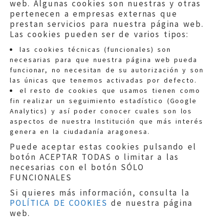
web. Algunas cookies son nuestras y otras
pertenecen a empresas externas que
prestan servicios para nuestra página web.
Las cookies pueden ser de varios tipos:
las cookies técnicas (funcionales) son
necesarias para que nuestra página web pueda
funcionar, no necesitan de su autorización y son
las únicas que tenemos activadas por defecto.
Quejas:
quejas@eljusticiadearagon.es
el resto de cookies que usamos tienen como
fin realizar un seguimiento estadístico (Google
Información general:
Analytics) y así poder conocer cuales son los
informacion@eljusticiadearagon.es
aspectos de nuestra Institución que más interés
genera en la ciudadanía aragonesa.
Teléfonos:
900 210 210
/
976 399 354
Puede aceptar estas cookies pulsando el
botón ACEPTAR TODAS o limitar a las
necesarias con el botón SÓLO
FUNCIONALES
Si quieres más información, consulta la
POLÍTICA DE COOKIES
de nuestra página
Aviso legal
|
Política de privacidad
|
web.
Protección de Datos
|
Declaración de