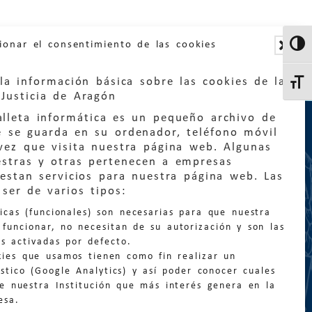
ionar el consentimiento de las cookies
Altern
la información básica sobre las cookies de la
Altern
Justicia de Aragón
lleta informática es un pequeño archivo de
e se guarda en su ordenador, teléfono móvil
vez que visita nuestra página web. Algunas
estras y otras pertenecen a empresas
estan servicios para nuestra página web. Las
:
quejas@eljusticiadearagon.es
ser de varios tipos:
nicas (funcionales) son necesarias para que nuestra
ción general:
funcionar, no necesitan de su autorización y son las
n@eljusticiadearagon.es
s activadas por defecto.
kies que usamos tienen como fin realizar un
os:
900 210 210
/
976 399 354
stico (Google Analytics) y así poder conocer cuales
de nuestra Institución que más interés genera en la
esa.