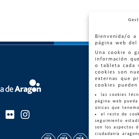
Gest
Bienvenida/o a 
página web del 
Una cookie o ga
información qu
o tableta cada 
cookies son nu
externas que pr
Quejas
cookies pueden 
las cookies téc
Informa
página web pueda 
informacio
únicas que tenemo
el resto de coo
Teléfon
seguimiento estadí
son los aspectos 
ciudadanía aragon