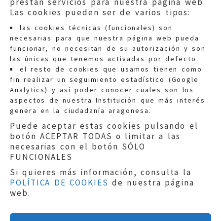
prestan servicios para nuestra página web.
Las cookies pueden ser de varios tipos:
las cookies técnicas (funcionales) son
necesarias para que nuestra página web pueda
funcionar, no necesitan de su autorización y son
las únicas que tenemos activadas por defecto.
Quejas:
quejas@eljusticiadearagon.es
el resto de cookies que usamos tienen como
fin realizar un seguimiento estadístico (Google
Información general:
Analytics) y así poder conocer cuales son los
informacion@eljusticiadearagon.es
aspectos de nuestra Institución que más interés
genera en la ciudadanía aragonesa.
Teléfonos:
900 210 210
/
976 399 354
Puede aceptar estas cookies pulsando el
botón ACEPTAR TODAS o limitar a las
necesarias con el botón SÓLO
FUNCIONALES
Si quieres más información, consulta la
POLÍTICA DE COOKIES
de nuestra página
Aviso legal
|
Política de privacidad
|
web.
Protección de Datos
|
Declaración de
accesibilidad
|
Perfil del Contratante
|
Política de cookies
|
Mapa web