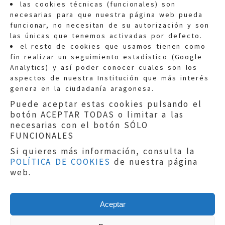
las cookies técnicas (funcionales) son
necesarias para que nuestra página web pueda
funcionar, no necesitan de su autorización y son
las únicas que tenemos activadas por defecto.
Quejas:
quejas@eljusticiadearagon.es
el resto de cookies que usamos tienen como
fin realizar un seguimiento estadístico (Google
Información general:
Analytics) y así poder conocer cuales son los
informacion@eljusticiadearagon.es
aspectos de nuestra Institución que más interés
genera en la ciudadanía aragonesa.
Teléfonos:
900 210 210
/
976 399 354
Puede aceptar estas cookies pulsando el
botón ACEPTAR TODAS o limitar a las
necesarias con el botón SÓLO
FUNCIONALES
Si quieres más información, consulta la
POLÍTICA DE COOKIES
de nuestra página
Aviso legal
|
Política de privacidad
|
web.
Protección de Datos
|
Declaración de
accesibilidad
|
Perfil del Contratante
|
Política de cookies
|
Mapa web
Aceptar
Copyright © 2019
El Justicia de Aragón
|