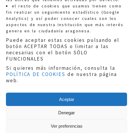
Quejas:
quejas@eljusticiadearagon.es
el resto de cookies que usamos tienen como
fin realizar un seguimiento estadístico (Google
Información general:
Analytics) y así poder conocer cuales son los
informacion@eljusticiadearagon.es
aspectos de nuestra Institución que más interés
genera en la ciudadanía aragonesa.
Teléfonos:
900 210 210
/
976 399 354
Puede aceptar estas cookies pulsando el
botón ACEPTAR TODAS o limitar a las
necesarias con el botón SÓLO
FUNCIONALES
Si quieres más información, consulta la
POLÍTICA DE COOKIES
de nuestra página
Aviso legal
|
Política de privacidad
|
web.
Protección de Datos
|
Declaración de
accesibilidad
|
Perfil del Contratante
|
Política de cookies
|
Mapa web
Aceptar
Copyright © 2019
El Justicia de Aragón
|
Desarrollo:
Sephor Consulting
Denegar
Ver preferencias