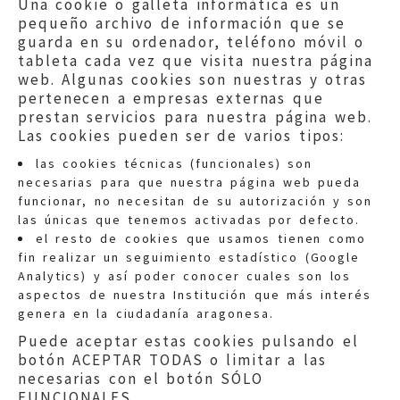
Una cookie o galleta informática es un
pequeño archivo de información que se
guarda en su ordenador, teléfono móvil o
tableta cada vez que visita nuestra página
web. Algunas cookies son nuestras y otras
pertenecen a empresas externas que
prestan servicios para nuestra página web.
Las cookies pueden ser de varios tipos:
las cookies técnicas (funcionales) son
necesarias para que nuestra página web pueda
funcionar, no necesitan de su autorización y son
las únicas que tenemos activadas por defecto.
Quejas:
quejas@eljusticiadearagon.es
el resto de cookies que usamos tienen como
fin realizar un seguimiento estadístico (Google
Información general:
Analytics) y así poder conocer cuales son los
informacion@eljusticiadearagon.es
aspectos de nuestra Institución que más interés
genera en la ciudadanía aragonesa.
Teléfonos:
900 210 210
/
976 399 354
Puede aceptar estas cookies pulsando el
botón ACEPTAR TODAS o limitar a las
necesarias con el botón SÓLO
FUNCIONALES