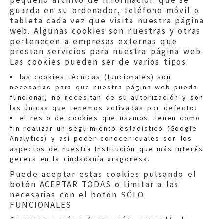
pequeño archivo de información que se
guarda en su ordenador, teléfono móvil o
tableta cada vez que visita nuestra página
web. Algunas cookies son nuestras y otras
pertenecen a empresas externas que
prestan servicios para nuestra página web.
Las cookies pueden ser de varios tipos:
las cookies técnicas (funcionales) son
necesarias para que nuestra página web pueda
funcionar, no necesitan de su autorización y son
las únicas que tenemos activadas por defecto.
Quejas:
quejas@eljusticiadearagon.es
el resto de cookies que usamos tienen como
fin realizar un seguimiento estadístico (Google
Información general:
Analytics) y así poder conocer cuales son los
informacion@eljusticiadearagon.es
aspectos de nuestra Institución que más interés
genera en la ciudadanía aragonesa.
Teléfonos:
900 210 210
/
976 399 354
Puede aceptar estas cookies pulsando el
botón ACEPTAR TODAS o limitar a las
necesarias con el botón SÓLO
FUNCIONALES