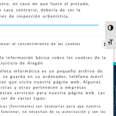
ero, en caso de que fuere el pintado,
 caso contrario, debería de ser la
nes de inspección urbanística.
Altern
Altern
ionar el consentimiento de las cookies
la información básica sobre las cookies de la
Justicia de Aragón
lleta informática es un pequeño archivo de
e se guarda en su ordenador, teléfono móvil
vez que visita nuestra página web. Algunas
estras y otras pertenecen a empresas
estan servicios para nuestra página web. Las
:
quejas@eljusticiadearagon.es
ser de varios tipos:
nicas (funcionales) son necesarias para que nuestra
ción general:
funcionar, no necesitan de su autorización y son las
n@eljusticiadearagon.es