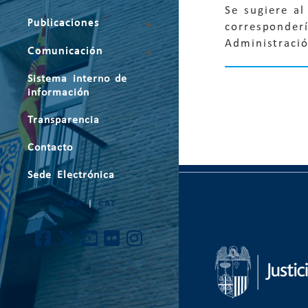
Se sugiere a
Publicaciones
corresponderí
Administració
Comunicación
Sistema interno de
información
Transparencia
Contacto
Sede Electrónica
ARA
|
CAT