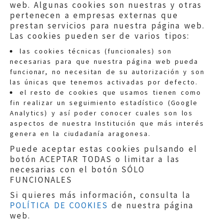
web. Algunas cookies son nuestras y otras
pertenecen a empresas externas que
prestan servicios para nuestra página web.
Las cookies pueden ser de varios tipos:
las cookies técnicas (funcionales) son
necesarias para que nuestra página web pueda
funcionar, no necesitan de su autorización y son
las únicas que tenemos activadas por defecto.
Quejas:
quejas@eljusticiadearagon.es
el resto de cookies que usamos tienen como
fin realizar un seguimiento estadístico (Google
Información general:
Analytics) y así poder conocer cuales son los
informacion@eljusticiadearagon.es
aspectos de nuestra Institución que más interés
genera en la ciudadanía aragonesa.
Teléfonos:
900 210 210
/
976 399 354
Puede aceptar estas cookies pulsando el
botón ACEPTAR TODAS o limitar a las
necesarias con el botón SÓLO
FUNCIONALES
Si quieres más información, consulta la
POLÍTICA DE COOKIES
de nuestra página
Aviso legal
|
Política de privacidad
|
web.