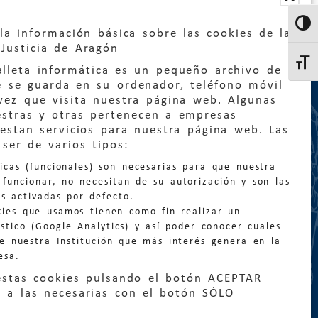
Altern
la información básica sobre las cookies de la
Justicia de Aragón
Altern
lleta informática es un pequeño archivo de
e se guarda en su ordenador, teléfono móvil
vez que visita nuestra página web. Algunas
estras y otras pertenecen a empresas
estan servicios para nuestra página web. Las
:
quejas@eljusticiadearagon.es
ser de varios tipos:
nicas (funcionales) son necesarias para que nuestra
ción general:
funcionar, no necesitan de su autorización y son las
n@eljusticiadearagon.es
s activadas por defecto.
kies que usamos tienen como fin realizar un
os:
900 210 210
/
976 399 354
stico (Google Analytics) y así poder conocer cuales
de nuestra Institución que más interés genera en la
esa.
estas cookies pulsando el botón ACEPTAR
 a las necesarias con el botón SÓLO