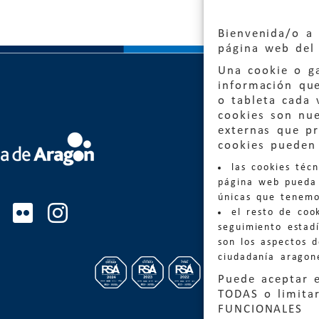
Bienvenida/o a 
página web del 
Una cookie o ga
información qu
o tableta cada 
cookies son nu
externas que pr
Quejas
cookies pueden 
las cookies téc
Informa
página web pueda 
informacio
únicas que tenemo
el resto de coo
Teléfon
seguimiento estadí
son los aspectos 
ciudadanía aragon
Puede aceptar 
TODAS o limitar
FUNCIONALES