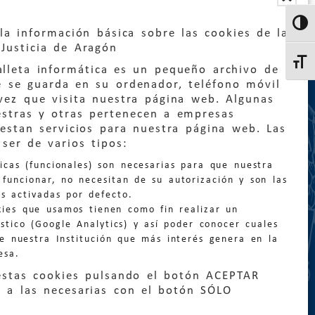
Altern
la información básica sobre las cookies de la
Justicia de Aragón
Altern
lleta informática es un pequeño archivo de
e se guarda en su ordenador, teléfono móvil
vez que visita nuestra página web. Algunas
estras y otras pertenecen a empresas
estan servicios para nuestra página web. Las
:
quejas@eljusticiadearagon.es
ser de varios tipos:
nicas (funcionales) son necesarias para que nuestra
ción general:
funcionar, no necesitan de su autorización y son las
n@eljusticiadearagon.es
s activadas por defecto.
kies que usamos tienen como fin realizar un
os:
900 210 210
/
976 399 354
stico (Google Analytics) y así poder conocer cuales
de nuestra Institución que más interés genera en la
esa.
estas cookies pulsando el botón ACEPTAR
 a las necesarias con el botón SÓLO