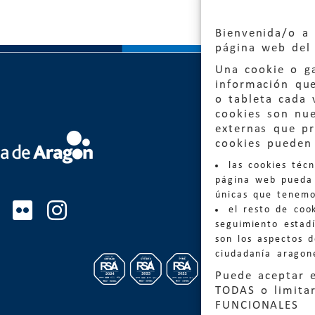
Bienvenida/o a 
página web del 
Una cookie o ga
información qu
o tableta cada 
cookies son nu
externas que pr
Quejas
cookies pueden 
las cookies téc
Informa
página web pueda 
informacio
únicas que tenemo
el resto de coo
Teléfon
seguimiento estadí
son los aspectos 
ciudadanía aragon
Puede aceptar 
TODAS o limitar
FUNCIONALES