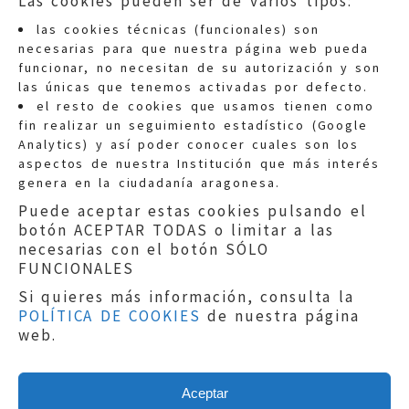
Las cookies pueden ser de varios tipos:
las cookies técnicas (funcionales) son
necesarias para que nuestra página web pueda
funcionar, no necesitan de su autorización y son
las únicas que tenemos activadas por defecto.
Quejas:
quejas@eljusticiadearagon.es
el resto de cookies que usamos tienen como
fin realizar un seguimiento estadístico (Google
Información general:
Analytics) y así poder conocer cuales son los
informacion@eljusticiadearagon.es
aspectos de nuestra Institución que más interés
genera en la ciudadanía aragonesa.
Teléfonos:
900 210 210
/
976 399 354
Puede aceptar estas cookies pulsando el
botón ACEPTAR TODAS o limitar a las
necesarias con el botón SÓLO
FUNCIONALES
Si quieres más información, consulta la
POLÍTICA DE COOKIES
de nuestra página
Aviso legal
|
Política de privacidad
|
web.
Protección de Datos
|
Declaración de
accesibilidad
|
Perfil del Contratante
|
Política de cookies
|
Mapa web
Aceptar