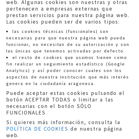
web. Algunas cookies son nuestras y otras
pertenecen a empresas externas que
prestan servicios para nuestra página web.
Las cookies pueden ser de varios tipos:
las cookies técnicas (funcionales) son
necesarias para que nuestra página web pueda
funcionar, no necesitan de su autorización y son
las únicas que tenemos activadas por defecto.
Quejas:
quejas@eljusticiadearagon.es
el resto de cookies que usamos tienen como
fin realizar un seguimiento estadístico (Google
Información general:
Analytics) y así poder conocer cuales son los
informacion@eljusticiadearagon.es
aspectos de nuestra Institución que más interés
genera en la ciudadanía aragonesa.
Teléfonos:
900 210 210
/
976 399 354
Puede aceptar estas cookies pulsando el
botón ACEPTAR TODAS o limitar a las
necesarias con el botón SÓLO
FUNCIONALES
Si quieres más información, consulta la
POLÍTICA DE COOKIES
de nuestra página
Aviso legal
|
Política de privacidad
|
web.
Protección de Datos
|
Declaración de