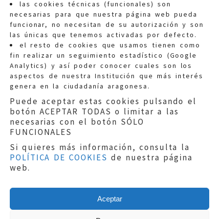
las cookies técnicas (funcionales) son
necesarias para que nuestra página web pueda
funcionar, no necesitan de su autorización y son
las únicas que tenemos activadas por defecto.
Quejas:
quejas@eljusticiadearagon.es
el resto de cookies que usamos tienen como
fin realizar un seguimiento estadístico (Google
Información general:
Analytics) y así poder conocer cuales son los
informacion@eljusticiadearagon.es
aspectos de nuestra Institución que más interés
genera en la ciudadanía aragonesa.
Teléfonos:
900 210 210
/
976 399 354
Puede aceptar estas cookies pulsando el
botón ACEPTAR TODAS o limitar a las
necesarias con el botón SÓLO
FUNCIONALES
Si quieres más información, consulta la
POLÍTICA DE COOKIES
de nuestra página
Aviso legal
|
Política de privacidad
|
web.
Protección de Datos
|
Declaración de
accesibilidad
|
Perfil del Contratante
|
Política de cookies
|
Mapa web
Aceptar
Copyright © 2019
El Justicia de Aragón
|