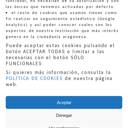
funcionar, no necesitan de su autorización y son
las únicas que tenemos activadas por defecto.
Quejas:
quejas@eljusticiadearagon.es
el resto de cookies que usamos tienen como
fin realizar un seguimiento estadístico (Google
Información general:
Analytics) y así poder conocer cuales son los
informacion@eljusticiadearagon.es
aspectos de nuestra Institución que más interés
genera en la ciudadanía aragonesa.
Teléfonos:
900 210 210
/
976 399 354
Puede aceptar estas cookies pulsando el
botón ACEPTAR TODAS o limitar a las
necesarias con el botón SÓLO
FUNCIONALES
Si quieres más información, consulta la
POLÍTICA DE COOKIES
de nuestra página
Aviso legal
|
Política de privacidad
|
web.
Protección de Datos
|
Declaración de
accesibilidad
|
Perfil del Contratante
|
Política de cookies
|
Mapa web
Aceptar
Copyright © 2019
El Justicia de Aragón
|
Desarrollo:
Sephor Consulting
Denegar