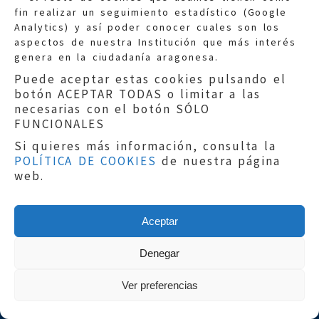
fin realizar un seguimiento estadístico (Google
Información general:
Analytics) y así poder conocer cuales son los
informacion@eljusticiadearagon.es
aspectos de nuestra Institución que más interés
genera en la ciudadanía aragonesa.
Teléfonos:
900 210 210
/
976 399 354
Puede aceptar estas cookies pulsando el
botón ACEPTAR TODAS o limitar a las
necesarias con el botón SÓLO
FUNCIONALES
Si quieres más información, consulta la
POLÍTICA DE COOKIES
de nuestra página
Aviso legal
|
Política de privacidad
|
web.
Protección de Datos
|
Declaración de
accesibilidad
|
Perfil del Contratante
|
Política de cookies
|
Mapa web
Aceptar
Copyright © 2019
El Justicia de Aragón
|
Desarrollo:
Sephor Consulting
Denegar
Ver preferencias