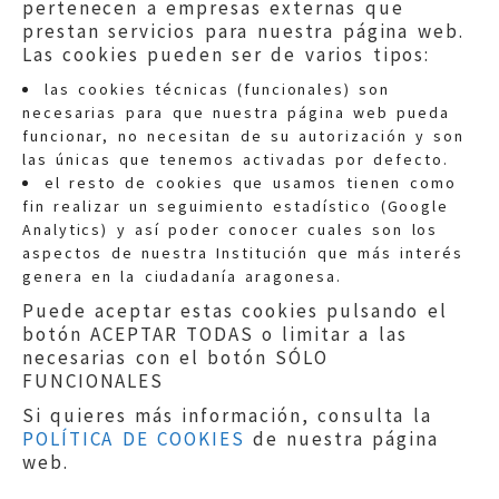
pertenecen a empresas externas que
prestan servicios para nuestra página web.
Las cookies pueden ser de varios tipos:
las cookies técnicas (funcionales) son
necesarias para que nuestra página web pueda
funcionar, no necesitan de su autorización y son
las únicas que tenemos activadas por defecto.
Quejas:
quejas@eljusticiadearagon.es
el resto de cookies que usamos tienen como
fin realizar un seguimiento estadístico (Google
Información general:
Analytics) y así poder conocer cuales son los
informacion@eljusticiadearagon.es
aspectos de nuestra Institución que más interés
genera en la ciudadanía aragonesa.
Teléfonos:
900 210 210
/
976 399 354
Puede aceptar estas cookies pulsando el
botón ACEPTAR TODAS o limitar a las
necesarias con el botón SÓLO
FUNCIONALES
Si quieres más información, consulta la
POLÍTICA DE COOKIES
de nuestra página
Aviso legal
|
Política de privacidad
|
web.
Protección de Datos
|
Declaración de