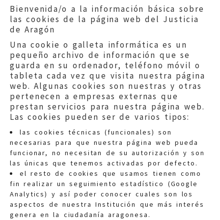
Bienvenida/o a la información básica sobre
las cookies de la página web del Justicia
de Aragón
Una cookie o galleta informática es un
pequeño archivo de información que se
guarda en su ordenador, teléfono móvil o
tableta cada vez que visita nuestra página
web. Algunas cookies son nuestras y otras
pertenecen a empresas externas que
prestan servicios para nuestra página web.
Las cookies pueden ser de varios tipos:
las cookies técnicas (funcionales) son
necesarias para que nuestra página web pueda
funcionar, no necesitan de su autorización y son
las únicas que tenemos activadas por defecto.
Quejas:
quejas@eljusticiadearagon.es
el resto de cookies que usamos tienen como
fin realizar un seguimiento estadístico (Google
Información general:
Analytics) y así poder conocer cuales son los
informacion@eljusticiadearagon.es
aspectos de nuestra Institución que más interés
genera en la ciudadanía aragonesa.
Teléfonos:
900 210 210
/
976 399 354