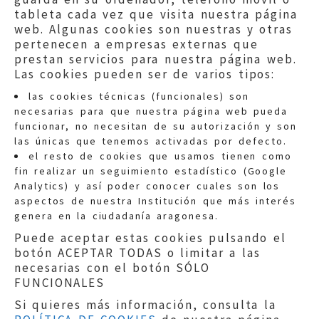
tableta cada vez que visita nuestra página
web. Algunas cookies son nuestras y otras
pertenecen a empresas externas que
prestan servicios para nuestra página web.
Las cookies pueden ser de varios tipos:
las cookies técnicas (funcionales) son
necesarias para que nuestra página web pueda
funcionar, no necesitan de su autorización y son
las únicas que tenemos activadas por defecto.
Quejas:
quejas@eljusticiadearagon.es
el resto de cookies que usamos tienen como
fin realizar un seguimiento estadístico (Google
Información general:
Analytics) y así poder conocer cuales son los
informacion@eljusticiadearagon.es
aspectos de nuestra Institución que más interés
genera en la ciudadanía aragonesa.
Teléfonos:
900 210 210
/
976 399 354
Puede aceptar estas cookies pulsando el
botón ACEPTAR TODAS o limitar a las
necesarias con el botón SÓLO
FUNCIONALES
Si quieres más información, consulta la