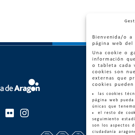
Gest
Bienvenida/o a 
página web del 
Una cookie o ga
información qu
o tableta cada 
cookies son nu
externas que pr
Quejas
cookies pueden 
las cookies téc
Informa
página web pueda 
informacio
únicas que tenemo
el resto de coo
Teléfon
seguimiento estadí
son los aspectos 
ciudadanía aragon