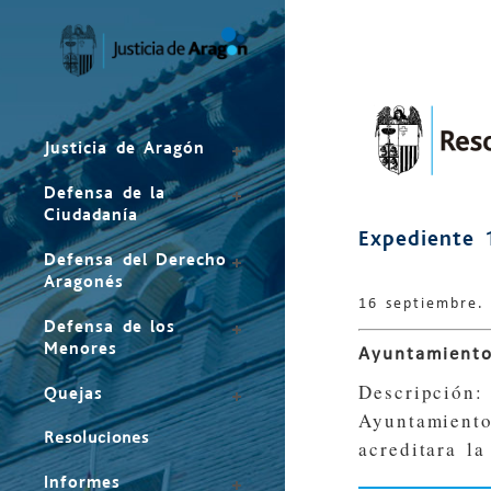
Mapa
del
sitio
Justicia de Aragón
Defensa de la
Ciudadanía
Expediente 
Defensa del Derecho
Aragonés
16 septiembre.
Defensa de los
Menores
Ayuntamiento
Descripción:
Quejas
Ayuntamiento
Resoluciones
acreditara l
Informes