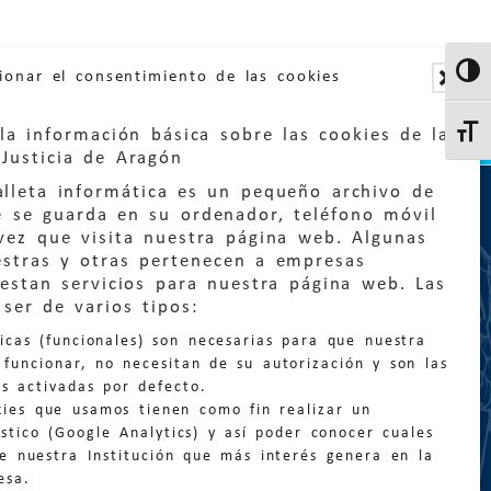
Altern
ionar el consentimiento de las cookies
la información básica sobre las cookies de la
Altern
Justicia de Aragón
lleta informática es un pequeño archivo de
e se guarda en su ordenador, teléfono móvil
vez que visita nuestra página web. Algunas
estras y otras pertenecen a empresas
estan servicios para nuestra página web. Las
:
quejas@eljusticiadearagon.es
ser de varios tipos:
nicas (funcionales) son necesarias para que nuestra
ción general:
funcionar, no necesitan de su autorización y son las
n@eljusticiadearagon.es
s activadas por defecto.
kies que usamos tienen como fin realizar un
os:
900 210 210
/
976 399 354
stico (Google Analytics) y así poder conocer cuales
de nuestra Institución que más interés genera en la
esa.