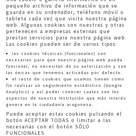
pequeño archivo de información que se
guarda en su ordenador, teléfono móvil o
tableta cada vez que visita nuestra página
web. Algunas cookies son nuestras y otras
pertenecen a empresas externas que
prestan servicios para nuestra página web.
Las cookies pueden ser de varios tipos:
las cookies técnicas (funcionales) son
necesarias para que nuestra página web pueda
funcionar, no necesitan de su autorización y son
las únicas que tenemos activadas por defecto.
Quejas:
quejas@eljusticiadearagon.es
el resto de cookies que usamos tienen como
fin realizar un seguimiento estadístico (Google
Información general:
Analytics) y así poder conocer cuales son los
informacion@eljusticiadearagon.es
aspectos de nuestra Institución que más interés
genera en la ciudadanía aragonesa.
Teléfonos:
900 210 210
/
976 399 354
Puede aceptar estas cookies pulsando el
botón ACEPTAR TODAS o limitar a las
necesarias con el botón SÓLO
FUNCIONALES