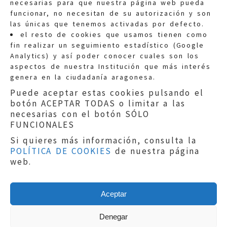
necesarias para que nuestra página web pueda
funcionar, no necesitan de su autorización y son
las únicas que tenemos activadas por defecto.
Quejas:
quejas@eljusticiadearagon.es
el resto de cookies que usamos tienen como
fin realizar un seguimiento estadístico (Google
Información general:
Analytics) y así poder conocer cuales son los
informacion@eljusticiadearagon.es
aspectos de nuestra Institución que más interés
genera en la ciudadanía aragonesa.
Teléfonos:
900 210 210
/
976 399 354
Puede aceptar estas cookies pulsando el
botón ACEPTAR TODAS o limitar a las
necesarias con el botón SÓLO
FUNCIONALES
Si quieres más información, consulta la
POLÍTICA DE COOKIES
de nuestra página
Aviso legal
|
Política de privacidad
|
web.
Protección de Datos
|
Declaración de
accesibilidad
|
Perfil del Contratante
|
Política de cookies
|
Mapa web
Aceptar
Copyright © 2019
El Justicia de Aragón
|
Desarrollo:
Sephor Consulting
Denegar