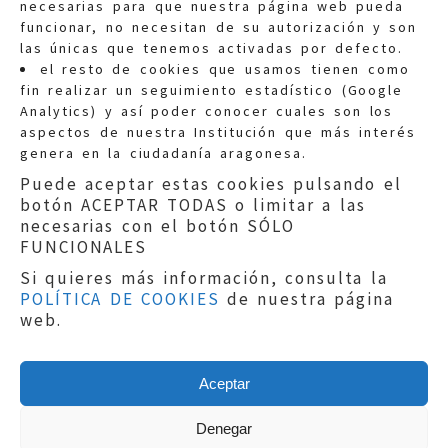
necesarias para que nuestra página web pueda
funcionar, no necesitan de su autorización y son
las únicas que tenemos activadas por defecto.
Quejas:
quejas@eljusticiadearagon.es
el resto de cookies que usamos tienen como
fin realizar un seguimiento estadístico (Google
Información general:
Analytics) y así poder conocer cuales son los
informacion@eljusticiadearagon.es
aspectos de nuestra Institución que más interés
genera en la ciudadanía aragonesa.
Teléfonos:
900 210 210
/
976 399 354
Puede aceptar estas cookies pulsando el
botón ACEPTAR TODAS o limitar a las
necesarias con el botón SÓLO
FUNCIONALES
Si quieres más información, consulta la
POLÍTICA DE COOKIES
de nuestra página
Aviso legal
|
Política de privacidad
|
web.
Protección de Datos
|
Declaración de
accesibilidad
|
Perfil del Contratante
|
Política de cookies
|
Mapa web
Aceptar
Copyright © 2019
El Justicia de Aragón
|
Desarrollo:
Sephor Consulting
Denegar