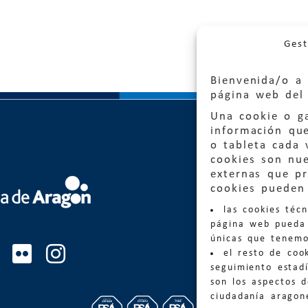
Gest
Bienvenida/o a 
página web del 
Una cookie o ga
información qu
o tableta cada 
cookies son nu
externas que pr
Quejas
cookies pueden 
las cookies téc
Informa
página web pueda 
informacio
únicas que tenemo
el resto de coo
Teléfon
seguimiento estadí
son los aspectos 
ciudadanía aragon