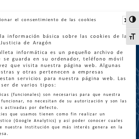
ionar el consentimiento de las cookies
Altern
la información básica sobre las cookies de la
Altern
Justicia de Aragón
lleta informática es un pequeño archivo de
e se guarda en su ordenador, teléfono móvil
vez que visita nuestra página web. Algunas
estras y otras pertenecen a empresas
estan servicios para nuestra página web. Las
:
quejas@eljusticiadearagon.es
ser de varios tipos:
nicas (funcionales) son necesarias para que nuestra
ción general:
funcionar, no necesitan de su autorización y son las
n@eljusticiadearagon.es
s activadas por defecto.
kies que usamos tienen como fin realizar un
os:
900 210 210
/
976 399 354
stico (Google Analytics) y así poder conocer cuales
de nuestra Institución que más interés genera en la
esa.