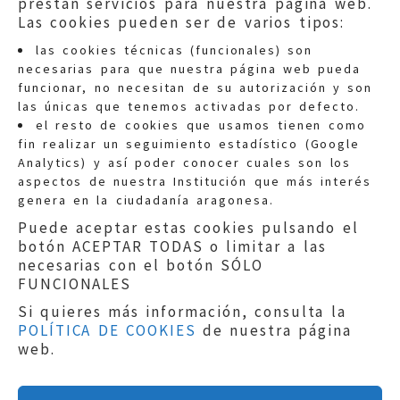
prestan servicios para nuestra página web.
Las cookies pueden ser de varios tipos:
las cookies técnicas (funcionales) son
necesarias para que nuestra página web pueda
funcionar, no necesitan de su autorización y son
las únicas que tenemos activadas por defecto.
Quejas:
quejas@eljusticiadearagon.es
el resto de cookies que usamos tienen como
fin realizar un seguimiento estadístico (Google
Información general:
Analytics) y así poder conocer cuales son los
informacion@eljusticiadearagon.es
aspectos de nuestra Institución que más interés
genera en la ciudadanía aragonesa.
Teléfonos:
900 210 210
/
976 399 354
Puede aceptar estas cookies pulsando el
botón ACEPTAR TODAS o limitar a las
necesarias con el botón SÓLO
FUNCIONALES
Si quieres más información, consulta la
POLÍTICA DE COOKIES
de nuestra página
Aviso legal
|
Política de privacidad
|
web.
Protección de Datos
|
Declaración de
accesibilidad
|
Perfil del Contratante
|
Política de cookies
|
Mapa web