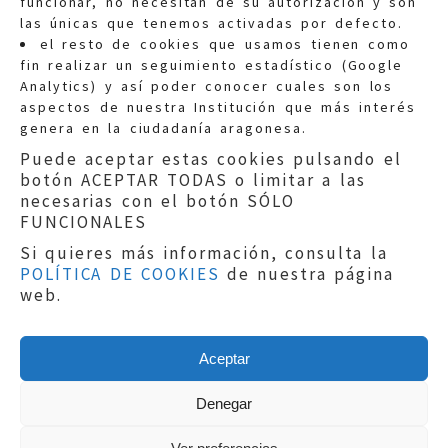
funcionar, no necesitan de su autorización y son
las únicas que tenemos activadas por defecto.
Quejas:
quejas@eljusticiadearagon.es
el resto de cookies que usamos tienen como
fin realizar un seguimiento estadístico (Google
Información general:
Analytics) y así poder conocer cuales son los
informacion@eljusticiadearagon.es
aspectos de nuestra Institución que más interés
genera en la ciudadanía aragonesa.
Teléfonos:
900 210 210
/
976 399 354
Puede aceptar estas cookies pulsando el
botón ACEPTAR TODAS o limitar a las
necesarias con el botón SÓLO
FUNCIONALES
Si quieres más información, consulta la
POLÍTICA DE COOKIES
de nuestra página
Aviso legal
|
Política de privacidad
|
web.
Protección de Datos
|
Declaración de
accesibilidad
|
Perfil del Contratante
|
Política de cookies
|
Mapa web
Aceptar
Copyright © 2019
El Justicia de Aragón
|
Desarrollo:
Sephor Consulting
Denegar