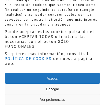
Quejas:
quejas@eljusticiadearagon.es
el resto de cookies que usamos tienen como
fin realizar un seguimiento estadístico (Google
Información general:
Analytics) y así poder conocer cuales son los
informacion@eljusticiadearagon.es
aspectos de nuestra Institución que más interés
genera en la ciudadanía aragonesa.
Teléfonos:
900 210 210
/
976 399 354
Puede aceptar estas cookies pulsando el
botón ACEPTAR TODAS o limitar a las
necesarias con el botón SÓLO
FUNCIONALES
Si quieres más información, consulta la
POLÍTICA DE COOKIES
de nuestra página
Aviso legal
|
Política de privacidad
|
web.
Protección de Datos
|
Declaración de
accesibilidad
|
Perfil del Contratante
|
Política de cookies
|
Mapa web
Aceptar
Copyright © 2019
El Justicia de Aragón
|
Desarrollo:
Sephor Consulting
Denegar
Ver preferencias