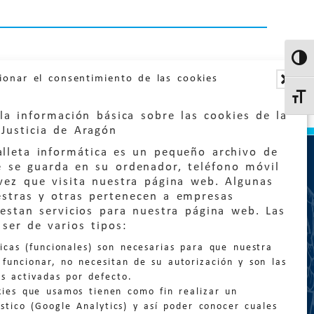
Altern
ionar el consentimiento de las cookies
Altern
la información básica sobre las cookies de la
Justicia de Aragón
lleta informática es un pequeño archivo de
e se guarda en su ordenador, teléfono móvil
vez que visita nuestra página web. Algunas
estras y otras pertenecen a empresas
estan servicios para nuestra página web. Las
:
quejas@eljusticiadearagon.es
ser de varios tipos:
nicas (funcionales) son necesarias para que nuestra
ción general:
funcionar, no necesitan de su autorización y son las
n@eljusticiadearagon.es
s activadas por defecto.
kies que usamos tienen como fin realizar un
os:
900 210 210
/
976 399 354
stico (Google Analytics) y así poder conocer cuales