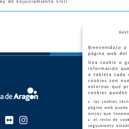
ey de Enjuiciamiento Civil
Gest
Bienvenida/o a 
página web del 
Una cookie o ga
información qu
o tableta cada 
cookies son nu
externas que pr
Quejas
cookies pueden 
las cookies téc
Informa
página web pueda 
informacio
únicas que tenemo
el resto de coo
Teléfon
seguimiento estadí