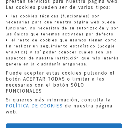
prestan servicios para nuestra página web.
Las cookies pueden ser de varios tipos:
las cookies técnicas (funcionales) son
necesarias para que nuestra página web pueda
funcionar, no necesitan de su autorización y son
las únicas que tenemos activadas por defecto.
Quejas:
quejas@eljusticiadearagon.es
el resto de cookies que usamos tienen como
fin realizar un seguimiento estadístico (Google
Información general:
Analytics) y así poder conocer cuales son los
informacion@eljusticiadearagon.es
aspectos de nuestra Institución que más interés
genera en la ciudadanía aragonesa.
Teléfonos:
900 210 210
/
976 399 354
Puede aceptar estas cookies pulsando el
botón ACEPTAR TODAS o limitar a las
necesarias con el botón SÓLO
FUNCIONALES
Si quieres más información, consulta la
POLÍTICA DE COOKIES
de nuestra página
Aviso legal
|
Política de privacidad
|
web.
Protección de Datos
|
Declaración de
accesibilidad
|
Perfil del Contratante
|
Política de cookies
|
Mapa web