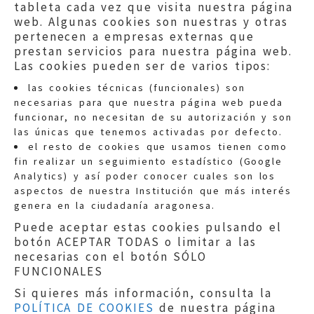
tableta cada vez que visita nuestra página
web. Algunas cookies son nuestras y otras
pertenecen a empresas externas que
prestan servicios para nuestra página web.
Las cookies pueden ser de varios tipos:
las cookies técnicas (funcionales) son
necesarias para que nuestra página web pueda
funcionar, no necesitan de su autorización y son
las únicas que tenemos activadas por defecto.
Quejas:
quejas@eljusticiadearagon.es
el resto de cookies que usamos tienen como
fin realizar un seguimiento estadístico (Google
Información general:
Analytics) y así poder conocer cuales son los
informacion@eljusticiadearagon.es
aspectos de nuestra Institución que más interés
genera en la ciudadanía aragonesa.
Teléfonos:
900 210 210
/
976 399 354
Puede aceptar estas cookies pulsando el
botón ACEPTAR TODAS o limitar a las
necesarias con el botón SÓLO
FUNCIONALES
Si quieres más información, consulta la
POLÍTICA DE COOKIES
de nuestra página