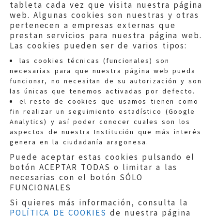
tableta cada vez que visita nuestra página
web. Algunas cookies son nuestras y otras
pertenecen a empresas externas que
prestan servicios para nuestra página web.
Las cookies pueden ser de varios tipos:
las cookies técnicas (funcionales) son
necesarias para que nuestra página web pueda
funcionar, no necesitan de su autorización y son
las únicas que tenemos activadas por defecto.
Quejas:
quejas@eljusticiadearagon.es
el resto de cookies que usamos tienen como
fin realizar un seguimiento estadístico (Google
Información general:
Analytics) y así poder conocer cuales son los
informacion@eljusticiadearagon.es
aspectos de nuestra Institución que más interés
genera en la ciudadanía aragonesa.
Teléfonos:
900 210 210
/
976 399 354
Puede aceptar estas cookies pulsando el
botón ACEPTAR TODAS o limitar a las
necesarias con el botón SÓLO
FUNCIONALES
Si quieres más información, consulta la
POLÍTICA DE COOKIES
de nuestra página