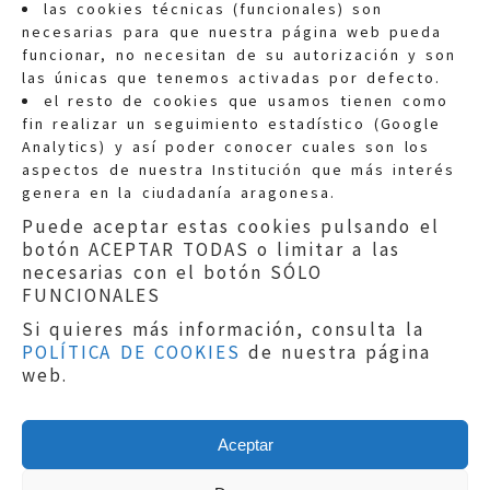
las cookies técnicas (funcionales) son
necesarias para que nuestra página web pueda
funcionar, no necesitan de su autorización y son
las únicas que tenemos activadas por defecto.
Quejas:
quejas@eljusticiadearagon.es
el resto de cookies que usamos tienen como
fin realizar un seguimiento estadístico (Google
Información general:
Analytics) y así poder conocer cuales son los
informacion@eljusticiadearagon.es
aspectos de nuestra Institución que más interés
genera en la ciudadanía aragonesa.
Teléfonos:
900 210 210
/
976 399 354
Puede aceptar estas cookies pulsando el
botón ACEPTAR TODAS o limitar a las
necesarias con el botón SÓLO
FUNCIONALES
Si quieres más información, consulta la
POLÍTICA DE COOKIES
de nuestra página
Aviso legal
|
Política de privacidad
|
web.
Protección de Datos
|
Declaración de
accesibilidad
|
Perfil del Contratante
|
Política de cookies
|
Mapa web
Aceptar
Copyright © 2019
El Justicia de Aragón
|