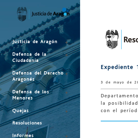
Mapa
del
sitio
Justicia de Aragón
Defensa de la
Ciudadanía
Expediente 
Defensa del Derecho
Aragonés
3 de mayo de 2
Defensa de los
Departamento
Menores
la posibilid
Quejas
con el perío
Resoluciones
Informes