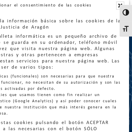
ionar el consentimiento de las cookies
Altern
la información básica sobre las cookies de la
Justicia de Aragón
Altern
lleta informática es un pequeño archivo de
e se guarda en su ordenador, teléfono móvil
vez que visita nuestra página web. Algunas
estras y otras pertenecen a empresas
estan servicios para nuestra página web. Las
:
quejas@eljusticiadearagon.es
ser de varios tipos:
nicas (funcionales) son necesarias para que nuestra
ción general:
funcionar, no necesitan de su autorización y son las
n@eljusticiadearagon.es
s activadas por defecto.
kies que usamos tienen como fin realizar un
os:
900 210 210
/
976 399 354
stico (Google Analytics) y así poder conocer cuales
de nuestra Institución que más interés genera en la
esa.
estas cookies pulsando el botón ACEPTAR
 a las necesarias con el botón SÓLO