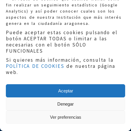
fin realizar un seguimiento estadístico (Google
Información general:
Analytics) y así poder conocer cuales son los
informacion@eljusticiadearagon.es
aspectos de nuestra Institución que más interés
genera en la ciudadanía aragonesa.
Teléfonos:
900 210 210
/
976 399 354
Puede aceptar estas cookies pulsando el
botón ACEPTAR TODAS o limitar a las
necesarias con el botón SÓLO
FUNCIONALES
Si quieres más información, consulta la
POLÍTICA DE COOKIES
de nuestra página
Aviso legal
|
Política de privacidad
|
web.
Protección de Datos
|
Declaración de
accesibilidad
|
Perfil del Contratante
|
Política de cookies
|
Mapa web
Aceptar
Copyright © 2019
El Justicia de Aragón
|
Desarrollo:
Sephor Consulting
Denegar
Ver preferencias