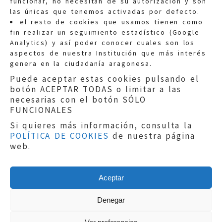
funcionar, no necesitan de su autorización y son
las únicas que tenemos activadas por defecto.
Quejas:
quejas@eljusticiadearagon.es
el resto de cookies que usamos tienen como
fin realizar un seguimiento estadístico (Google
Información general:
Analytics) y así poder conocer cuales son los
informacion@eljusticiadearagon.es
aspectos de nuestra Institución que más interés
genera en la ciudadanía aragonesa.
Teléfonos:
900 210 210
/
976 399 354
Puede aceptar estas cookies pulsando el
botón ACEPTAR TODAS o limitar a las
necesarias con el botón SÓLO
FUNCIONALES
Si quieres más información, consulta la
POLÍTICA DE COOKIES
de nuestra página
Aviso legal
|
Política de privacidad
|
web.
Protección de Datos
|
Declaración de
accesibilidad
|
Perfil del Contratante
|
Política de cookies
|
Mapa web
Aceptar
Copyright © 2019
El Justicia de Aragón
|
Desarrollo:
Sephor Consulting
Denegar