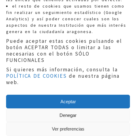
Quejas:
quejas@eljusticiadearagon.es
el resto de cookies que usamos tienen como
fin realizar un seguimiento estadístico (Google
Información general:
Analytics) y así poder conocer cuales son los
informacion@eljusticiadearagon.es
aspectos de nuestra Institución que más interés
genera en la ciudadanía aragonesa.
Teléfonos:
900 210 210
/
976 399 354
Puede aceptar estas cookies pulsando el
botón ACEPTAR TODAS o limitar a las
necesarias con el botón SÓLO
FUNCIONALES
Si quieres más información, consulta la
POLÍTICA DE COOKIES
de nuestra página
Aviso legal
|
Política de privacidad
|
web.
Protección de Datos
|
Declaración de
accesibilidad
|
Perfil del Contratante
|
Política de cookies
|
Mapa web
Aceptar
Copyright © 2019
El Justicia de Aragón
|
Desarrollo:
Sephor Consulting
Denegar
Ver preferencias