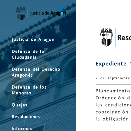
Mapa
del
sitio
Justicia de Aragón
Defensa de la
Ciudadanía
Expediente 
Defensa del Derecho
Aragonés
7 de septiembr
Defensa de los
Planeamiento 
Menores
Ordenación d
Quejas
las condicion
coordinación
Resoluciones
la obligación
Informes