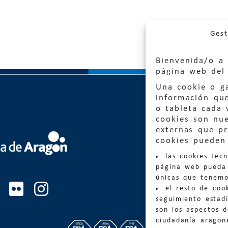
Gest
Bienvenida/o a 
página web del 
Una cookie o ga
información qu
o tableta cada 
cookies son nu
externas que pr
Quejas
cookies pueden 
las cookies téc
Informa
página web pueda 
informacio
únicas que tenemo
el resto de coo
Teléfon
seguimiento estadí
son los aspectos 
ciudadanía aragon