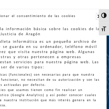
ionar el consentimiento de las cookies
Altern
la información básica sobre las cookies de la
Altern
Justicia de Aragón
lleta informática es un pequeño archivo de
e se guarda en su ordenador, teléfono móvil
vez que visita nuestra página web. Algunas
estras y otras pertenecen a empresas
estan servicios para nuestra página web. Las
:
quejas@eljusticiadearagon.es
ser de varios tipos:
nicas (funcionales) son necesarias para que nuestra
ción general:
funcionar, no necesitan de su autorización y son las
n@eljusticiadearagon.es
s activadas por defecto.
kies que usamos tienen como fin realizar un
os:
900 210 210
/
976 399 354
stico (Google Analytics) y así poder conocer cuales
de nuestra Institución que más interés genera en la
esa.