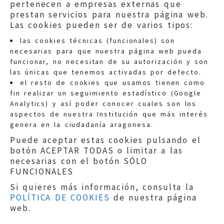
pertenecen a empresas externas que
prestan servicios para nuestra página web.
Las cookies pueden ser de varios tipos:
las cookies técnicas (funcionales) son
necesarias para que nuestra página web pueda
funcionar, no necesitan de su autorización y son
las únicas que tenemos activadas por defecto.
Quejas:
quejas@eljusticiadearagon.es
el resto de cookies que usamos tienen como
fin realizar un seguimiento estadístico (Google
Información general:
Analytics) y así poder conocer cuales son los
informacion@eljusticiadearagon.es
aspectos de nuestra Institución que más interés
genera en la ciudadanía aragonesa.
Teléfonos:
900 210 210
/
976 399 354
Puede aceptar estas cookies pulsando el
botón ACEPTAR TODAS o limitar a las
necesarias con el botón SÓLO
FUNCIONALES
Si quieres más información, consulta la
POLÍTICA DE COOKIES
de nuestra página
Aviso legal
|
Política de privacidad
|
web.
Protección de Datos
|
Declaración de