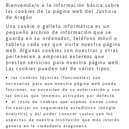
Bienvenida/o a la información básica sobre
las cookies de la página web del Justicia
de Aragón
Una cookie o galleta informática es un
pequeño archivo de información que se
guarda en su ordenador, teléfono móvil o
tableta cada vez que visita nuestra página
web. Algunas cookies son nuestras y otras
pertenecen a empresas externas que
prestan servicios para nuestra página web.
Las cookies pueden ser de varios tipos:
las cookies técnicas (funcionales) son
necesarias para que nuestra página web pueda
funcionar, no necesitan de su autorización y son
las únicas que tenemos activadas por defecto.
Quejas:
quejas@eljusticiadearagon.es
el resto de cookies que usamos tienen como
fin realizar un seguimiento estadístico (Google
Información general:
Analytics) y así poder conocer cuales son los
informacion@eljusticiadearagon.es
aspectos de nuestra Institución que más interés
genera en la ciudadanía aragonesa.
Teléfonos:
900 210 210
/
976 399 354