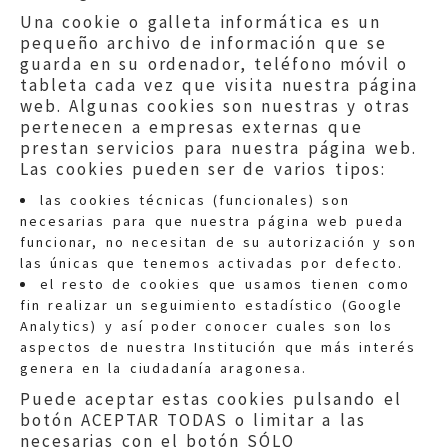
Una cookie o galleta informática es un
pequeño archivo de información que se
guarda en su ordenador, teléfono móvil o
tableta cada vez que visita nuestra página
web. Algunas cookies son nuestras y otras
pertenecen a empresas externas que
prestan servicios para nuestra página web.
Las cookies pueden ser de varios tipos:
las cookies técnicas (funcionales) son
necesarias para que nuestra página web pueda
funcionar, no necesitan de su autorización y son
las únicas que tenemos activadas por defecto.
Quejas:
quejas@eljusticiadearagon.es
el resto de cookies que usamos tienen como
fin realizar un seguimiento estadístico (Google
Información general:
Analytics) y así poder conocer cuales son los
informacion@eljusticiadearagon.es
aspectos de nuestra Institución que más interés
genera en la ciudadanía aragonesa.
Teléfonos:
900 210 210
/
976 399 354
Puede aceptar estas cookies pulsando el
botón ACEPTAR TODAS o limitar a las
necesarias con el botón SÓLO