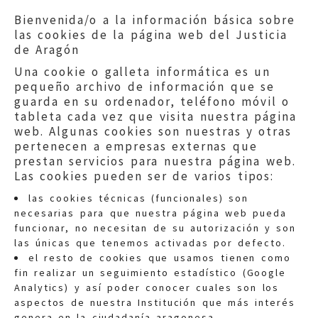
Bienvenida/o a la información básica sobre
las cookies de la página web del Justicia
de Aragón
Una cookie o galleta informática es un
pequeño archivo de información que se
guarda en su ordenador, teléfono móvil o
tableta cada vez que visita nuestra página
web. Algunas cookies son nuestras y otras
pertenecen a empresas externas que
prestan servicios para nuestra página web.
Las cookies pueden ser de varios tipos:
las cookies técnicas (funcionales) son
necesarias para que nuestra página web pueda
funcionar, no necesitan de su autorización y son
las únicas que tenemos activadas por defecto.
Quejas:
quejas@eljusticiadearagon.es
el resto de cookies que usamos tienen como
fin realizar un seguimiento estadístico (Google
Información general:
Analytics) y así poder conocer cuales son los
informacion@eljusticiadearagon.es
aspectos de nuestra Institución que más interés
genera en la ciudadanía aragonesa.