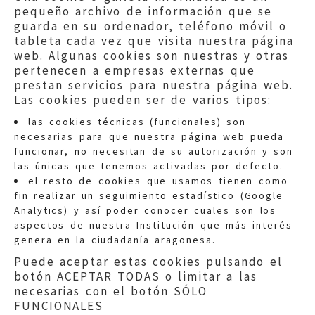
pequeño archivo de información que se
guarda en su ordenador, teléfono móvil o
tableta cada vez que visita nuestra página
web. Algunas cookies son nuestras y otras
pertenecen a empresas externas que
prestan servicios para nuestra página web.
Las cookies pueden ser de varios tipos:
las cookies técnicas (funcionales) son
necesarias para que nuestra página web pueda
funcionar, no necesitan de su autorización y son
las únicas que tenemos activadas por defecto.
Quejas:
quejas@eljusticiadearagon.es
el resto de cookies que usamos tienen como
fin realizar un seguimiento estadístico (Google
Información general:
Analytics) y así poder conocer cuales son los
informacion@eljusticiadearagon.es
aspectos de nuestra Institución que más interés
genera en la ciudadanía aragonesa.
Teléfonos:
900 210 210
/
976 399 354
Puede aceptar estas cookies pulsando el
botón ACEPTAR TODAS o limitar a las
necesarias con el botón SÓLO
FUNCIONALES