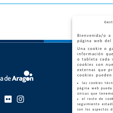
Gest
Bienvenida/o a 
página web del 
Una cookie o ga
información qu
o tableta cada 
cookies son nu
externas que pr
Quejas
cookies pueden 
las cookies téc
Informa
página web pueda 
informacio
únicas que tenemo
el resto de coo
Teléfon
seguimiento estadí
son los aspectos 