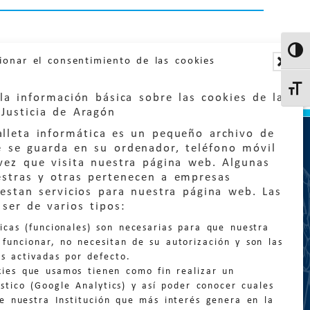
Altern
ionar el consentimiento de las cookies
Altern
la información básica sobre las cookies de la
Justicia de Aragón
lleta informática es un pequeño archivo de
e se guarda en su ordenador, teléfono móvil
vez que visita nuestra página web. Algunas
estras y otras pertenecen a empresas
estan servicios para nuestra página web. Las
:
quejas@eljusticiadearagon.es
ser de varios tipos:
nicas (funcionales) son necesarias para que nuestra
ción general:
funcionar, no necesitan de su autorización y son las
n@eljusticiadearagon.es
s activadas por defecto.
kies que usamos tienen como fin realizar un
os:
900 210 210
/
976 399 354
stico (Google Analytics) y así poder conocer cuales
de nuestra Institución que más interés genera en la