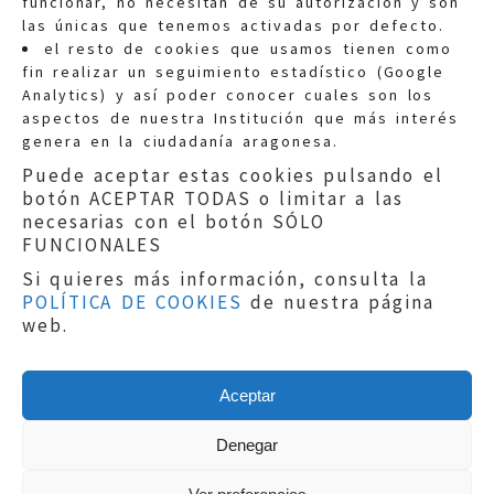
funcionar, no necesitan de su autorización y son
las únicas que tenemos activadas por defecto.
Quejas:
quejas@eljusticiadearagon.es
el resto de cookies que usamos tienen como
fin realizar un seguimiento estadístico (Google
Información general:
Analytics) y así poder conocer cuales son los
informacion@eljusticiadearagon.es
aspectos de nuestra Institución que más interés
genera en la ciudadanía aragonesa.
Teléfonos:
900 210 210
/
976 399 354
Puede aceptar estas cookies pulsando el
botón ACEPTAR TODAS o limitar a las
necesarias con el botón SÓLO
FUNCIONALES
Si quieres más información, consulta la
POLÍTICA DE COOKIES
de nuestra página
Aviso legal
|
Política de privacidad
|
web.
Protección de Datos
|
Declaración de
accesibilidad
|
Perfil del Contratante
|
Política de cookies
|
Mapa web
Aceptar
Copyright © 2019
El Justicia de Aragón
|
Desarrollo:
Sephor Consulting
Denegar