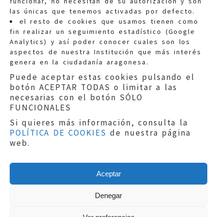
funcionar, no necesitan de su autorización y son
las únicas que tenemos activadas por defecto.
Quejas:
quejas@eljusticiadearagon.es
el resto de cookies que usamos tienen como
fin realizar un seguimiento estadístico (Google
Información general:
Analytics) y así poder conocer cuales son los
informacion@eljusticiadearagon.es
aspectos de nuestra Institución que más interés
genera en la ciudadanía aragonesa.
Teléfonos:
900 210 210
/
976 399 354
Puede aceptar estas cookies pulsando el
botón ACEPTAR TODAS o limitar a las
necesarias con el botón SÓLO
FUNCIONALES
Si quieres más información, consulta la
POLÍTICA DE COOKIES
de nuestra página
Aviso legal
|
Política de privacidad
|
web.
Protección de Datos
|
Declaración de
accesibilidad
|
Perfil del Contratante
|
Política de cookies
|
Mapa web
Aceptar
Copyright © 2019
El Justicia de Aragón
|
Desarrollo:
Sephor Consulting
Denegar