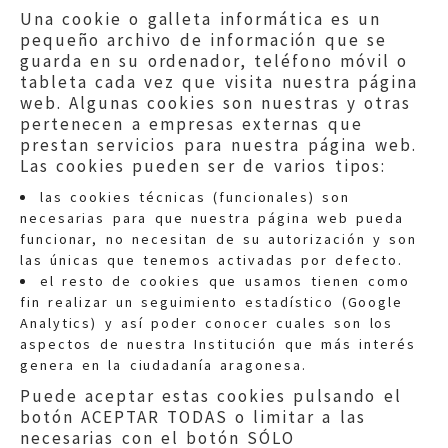
Una cookie o galleta informática es un
pequeño archivo de información que se
guarda en su ordenador, teléfono móvil o
tableta cada vez que visita nuestra página
web. Algunas cookies son nuestras y otras
pertenecen a empresas externas que
prestan servicios para nuestra página web.
Las cookies pueden ser de varios tipos:
las cookies técnicas (funcionales) son
necesarias para que nuestra página web pueda
funcionar, no necesitan de su autorización y son
las únicas que tenemos activadas por defecto.
Quejas:
quejas@eljusticiadearagon.es
el resto de cookies que usamos tienen como
fin realizar un seguimiento estadístico (Google
Información general:
Analytics) y así poder conocer cuales son los
informacion@eljusticiadearagon.es
aspectos de nuestra Institución que más interés
genera en la ciudadanía aragonesa.
Teléfonos:
900 210 210
/
976 399 354
Puede aceptar estas cookies pulsando el
botón ACEPTAR TODAS o limitar a las
necesarias con el botón SÓLO