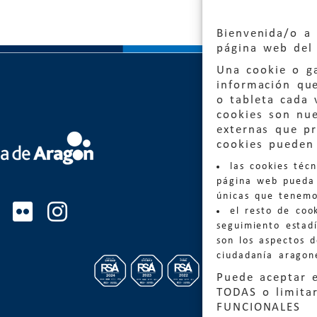
Bienvenida/o a 
página web del 
Una cookie o ga
información qu
o tableta cada 
cookies son nu
externas que pr
Quejas
cookies pueden 
las cookies téc
Informa
página web pueda 
informacio
únicas que tenemo
el resto de coo
Teléfon
seguimiento estadí
son los aspectos 
ciudadanía aragon
Puede aceptar 
TODAS o limitar
FUNCIONALES