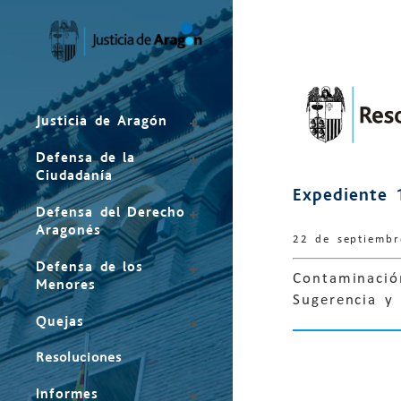
Mapa
del
sitio
Justicia de Aragón
Defensa de la
Ciudadanía
Expediente 
Defensa del Derecho
Aragonés
22 de septiemb
Defensa de los
Contaminación
Menores
Sugerencia y
Quejas
Resoluciones
Informes