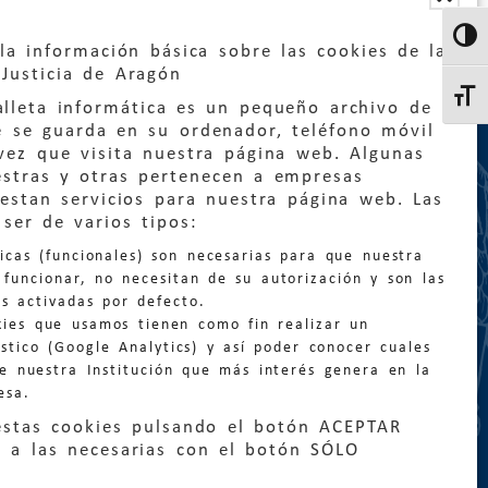
Altern
la información básica sobre las cookies de la
Justicia de Aragón
Altern
lleta informática es un pequeño archivo de
e se guarda en su ordenador, teléfono móvil
vez que visita nuestra página web. Algunas
estras y otras pertenecen a empresas
estan servicios para nuestra página web. Las
:
quejas@eljusticiadearagon.es
ser de varios tipos:
nicas (funcionales) son necesarias para que nuestra
ción general:
funcionar, no necesitan de su autorización y son las
n@eljusticiadearagon.es
s activadas por defecto.
kies que usamos tienen como fin realizar un
os:
900 210 210
/
976 399 354
stico (Google Analytics) y así poder conocer cuales
de nuestra Institución que más interés genera en la
esa.
estas cookies pulsando el botón ACEPTAR
 a las necesarias con el botón SÓLO