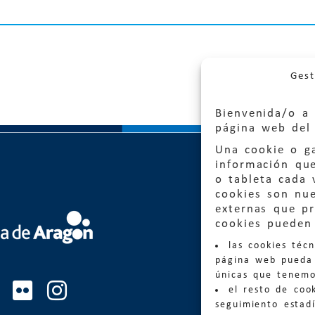
Gest
Bienvenida/o a 
página web del 
Una cookie o ga
información qu
o tableta cada 
cookies son nu
externas que pr
Quejas
cookies pueden 
las cookies téc
Informa
página web pueda 
informacio
únicas que tenemo
el resto de coo
Teléfon
seguimiento estadí