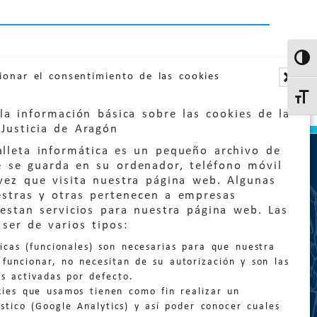
Altern
ionar el consentimiento de las cookies
Altern
la información básica sobre las cookies de la
Justicia de Aragón
lleta informática es un pequeño archivo de
e se guarda en su ordenador, teléfono móvil
vez que visita nuestra página web. Algunas
estras y otras pertenecen a empresas
estan servicios para nuestra página web. Las
:
quejas@eljusticiadearagon.es
ser de varios tipos:
nicas (funcionales) son necesarias para que nuestra
ción general:
funcionar, no necesitan de su autorización y son las
n@eljusticiadearagon.es
s activadas por defecto.
kies que usamos tienen como fin realizar un
os:
900 210 210
/
976 399 354
stico (Google Analytics) y así poder conocer cuales