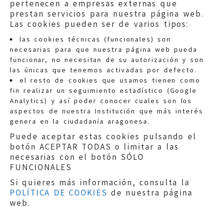
pertenecen a empresas externas que
prestan servicios para nuestra página web.
Las cookies pueden ser de varios tipos:
las cookies técnicas (funcionales) son
necesarias para que nuestra página web pueda
funcionar, no necesitan de su autorización y son
las únicas que tenemos activadas por defecto.
Quejas:
quejas@eljusticiadearagon.es
el resto de cookies que usamos tienen como
fin realizar un seguimiento estadístico (Google
Información general:
Analytics) y así poder conocer cuales son los
informacion@eljusticiadearagon.es
aspectos de nuestra Institución que más interés
genera en la ciudadanía aragonesa.
Teléfonos:
900 210 210
/
976 399 354
Puede aceptar estas cookies pulsando el
botón ACEPTAR TODAS o limitar a las
necesarias con el botón SÓLO
FUNCIONALES
Si quieres más información, consulta la
POLÍTICA DE COOKIES
de nuestra página
Aviso legal
|
Política de privacidad
|
web.
Protección de Datos
|
Declaración de